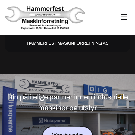
HAMMERFEST MASKINFORRETNING AS
Din pålitelige partner innen industrielle
maskiner og utstyr
Våre tjenester