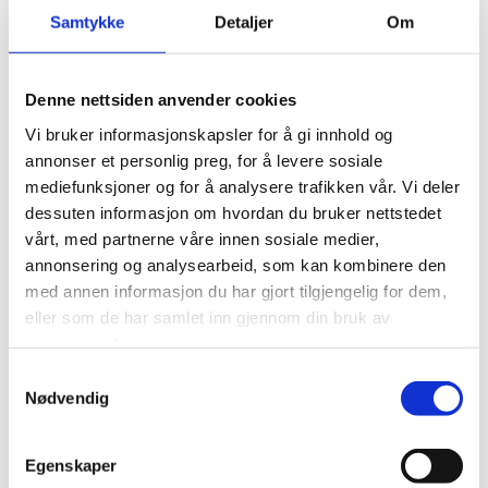
Samtykke
Detaljer
Om
VÅR BESØKSADRESSE ER:
Denne nettsiden anvender cookies

Fuglenesveien 82, 9600 Hammerfest
Vi bruker informasjonskapsler for å gi innhold og
annonser et personlig preg, for å levere sosiale
mediefunksjoner og for å analysere trafikken vår. Vi deler
dessuten informasjon om hvordan du bruker nettstedet
vårt, med partnerne våre innen sosiale medier,
annonsering og analysearbeid, som kan kombinere den
med annen informasjon du har gjort tilgjengelig for dem,
eller som de har samlet inn gjennom din bruk av
VÅRE ÅPNINGSTIDER
tjenestene deres.
Samtykkevalg
Vi har åpent mandag til fredag fra 07:00 til 16:00,
Nødvendig
og på lørdager fra 10:00 til 13:00.
Egenskaper